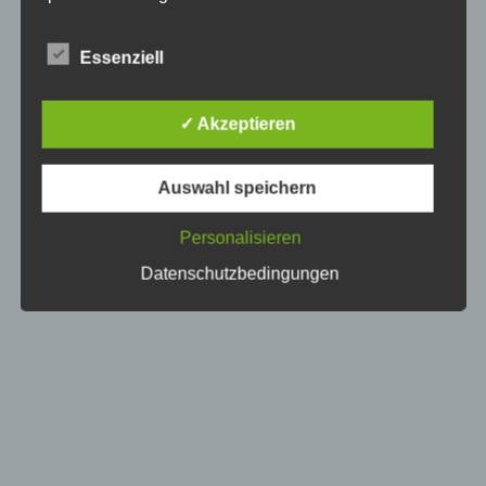
besteht für eine solche Verarbeitung keine
gesetzliche Grundlage, holen wir generell eine
Essenziell
Einwilligung der betroffenen Person ein.
Die Verarbeitung personenbezogener Daten,
✓ Akzeptieren
beispielsweise des Namens, der Anschrift, E-Mail-
Adresse oder Telefonnummer einer betroffenen
Person, erfolgt stets im Einklang mit der
Auswahl speichern
Datenschutz-Grundverordnung und in
Übereinstimmung mit den für uns geltenden
landesspezifischen Datenschutzbestimmungen.
Personalisieren
Mittels dieser Datenschutzerklärung möchte unser
Datenschutzbedingungen
Unternehmen die Öffentlichkeit über Art, Umfang
und Zweck der von uns erhobenen, genutzten und
verarbeiteten personenbezogenen Daten
informieren. Ferner werden betroffene Personen
mittels dieser Datenschutzerklärung über die ihnen
zustehenden Rechte aufgeklärt.
Wir haben als für die Verarbeitung Verantwortlicher
zahlreiche technische und organisatorische
Maßnahmen umgesetzt, um einen möglichst